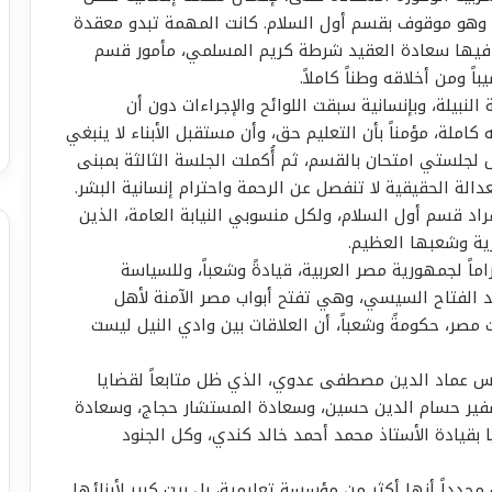
ة وهو موقوف بقسم أول السلام. كانت المهمة تبدو معقدة
نا فيها سعادة العقيد شرطة كريم المسلمي، مأمور قسم
ً ومن أخلاقه وطناً كاملاً.
النبيلة، وبإنسانية سبقت اللوائح والإجراءات دون أن
كاملة، مؤمناً بأن التعليم حق، وأن مستقبل الأبناء لا ينبغي
جلستي امتحان بالقسم، ثم أُكملت الجلسة الثالثة بمبنى
الة الحقيقية لا تنفصل عن الرحمة واحترام إنسانية البشر.
فراد قسم أول السلام، ولكل منسوبي النيابة العامة، الذين
رية وشعبها العظيم.
اً لجمهورية مصر العربية، قيادةً وشعباً، وللسياسة
د الفتاح السيسي، وهي تفتح أبواب مصر الآمنة لأهل
مصر، حكومةً وشعباً، أن العلاقات بين وادي النيل ليست
س عماد الدين مصطفى عدوي، الذي ظل متابعاً لقضايا
لسفير حسام الدين حسين، وسعادة المستشار حجاج، وسعادة
بقيادة الأستاذ محمد أحمد خالد كندي، وكل الجنود
جدداً أنها أكثر من مؤسسة تعليمية، بل بيت كبير لأبنائها.