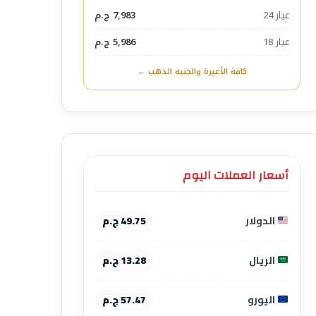
عيار 24
7,983 ج.م
عيار 18
5,986 ج.م
كافة الأعيرة والجنيه الذهب ←
أسعار العملات اليوم
الدولار
49.75 ج.م
الريال
13.28 ج.م
اليورو
57.47 ج.م