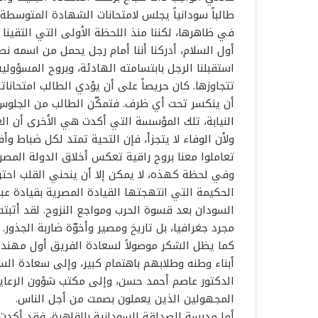
طالباً سودانياً يجلس لامتحانات الشهادة المتوسط
في ظاهرها، لكننا منذ اللحظة الأولى التي التقي
أول السلام، أدركنا أننا أمام رجل يحمل من اسمه نصيبا
استقبلنا الرجل بابتسامته الهادئة، وبروح المسؤولية 
تتجاوزها. كان حريصاً على أن يؤدي الطالب امتحاناته 
أن ينكسر تحت أي ظرف. فتمكّن الطالب من الجلوس ل
النيابة، تلك المؤسسة التي أكدت هي الأخرى أن العد
ولأن الوفاء لا يتجزأ، فإن التحية تمتد لكل ضباط وأ
تعاملوا معنا بروح راقية تعكس أخلاق الدولة المص
وفي لحظة كهذه، لا يمكن إلا أن ينحني القلب احترام
الحكيمة التي انتهجتها القيادة المصرية بقيادة عب
السودان بعد قسوة الحرب ومواجع النزوح. لقد أثبتت 
مجرد جغرافيا، بل تاريخ ومصير وأخوّة ضاربة الجذور.
كما يظل الشكر موصولاً لسعادة الفريق أول مهند
أبناء وطنه وطلابهم باهتمام كبير، وإلى سعادة ا
الدكتور عاصم أحمد حسن، وإلى مكتب شؤون الرعايا 
المجهولين الذين يعملون بصمت من أجل الناس.
أما مدرسة الصداقة السودانية بالقاهرة، فقد أكدت م