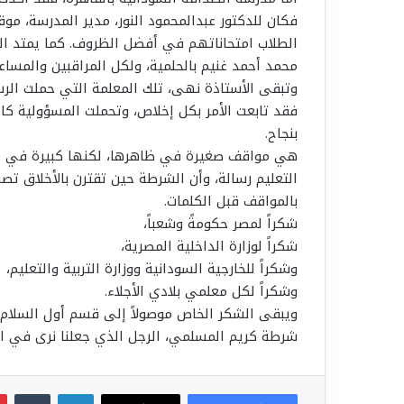
فكان للدكتور عبدالمحمود النور، مدير المدرسة، 
الطلاب امتحاناتهم في أفضل الظروف. كما يمتد الت
محمد أحمد غنيم بالحلمية، ولكل المراقبين والمساع
وتبقى الأستاذة نهى، تلك المعلمة التي حملت الرسال
فقد تابعت الأمر بكل إخلاص، وتحملت المسؤولية كام
بنجاح.
هي مواقف صغيرة في ظاهرها، لكنها كبيرة في معن
التعليم رسالة، وأن الشرطة حين تقترن بالأخلاق تصبح
بالمواقف قبل الكلمات.
شكراً لمصر حكومةً وشعباً،
شكراً لوزارة الداخلية المصرية،
وشكراً للخارجية السودانية ووزارة التربية والتعليم،
وشكراً لكل معلمي بلادي الأجلاء.
ويبقى الشكر الخاص موصولاً إلى قسم أول السلام،
شرطة كريم المسلمي، الرجل الذي جعلنا نرى في ال
لينكدإن