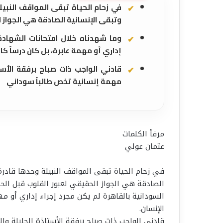
في زحام الحياة تبقى المواقف النبيل
وتبقى الإنسانية الصادقة هي الجواز 
وما شهدناه خلال امتحانات الشهادة
إداري أو مهمة عابرة، بل كان درساً كام
قادني الواجب ذات صباح برفقة الأست
مهمة إنسانية تخص طالباً سوداني
مرفأ الكلمات
عثمان عولي
في زحام الحياة تبقى المواقف النبيلة وحدها قادرة
الصادقة هي الجواز الحقيقي لعبور القلوب قبل الح
السودانية بالقاهرة لم يكن مجرد إجراء إداري أو مهم
الإنسان.
قادني الواجب ذات صباح برفقة الأستاذة الجليلة وا