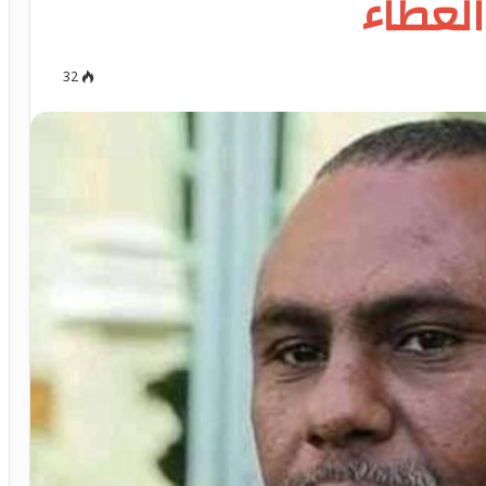
العطاء
32