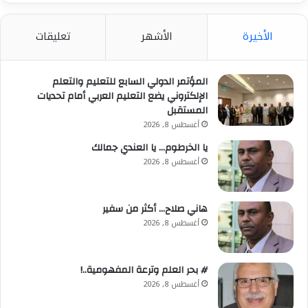
حملاتها الرقابية المكثفة طوال موسم الصيف، خاصة
بالمناطق الساحلية والسياحية التي تشهد كثافات مرتفعة
الأخيرة
الأشهر
تعليقات
من المواطنين والزائرين، مؤكدة أنها لن تتهاون في اتخاذ
الإجراءات القانونية اللازمة تجاه أي مخالفات يتم رصدها، بما
يضمن الالتزام بالاشتراطات الصحية وصون صحة المستهلك.
المؤتمر الدولي السابع للتعليم والتعلم
الإلكتروني يضع التعليم العربي أمام تحديات
المستقبل
أغسطس 8, 2026
يا الخرطوم… يا العندي جمالك
أغسطس 8, 2026
هاني صلاح… أكثر من سفير
أغسطس 8, 2026
# بحر العلم وترعة المفهومية..!
أغسطس 8, 2026