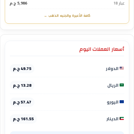
عيار 18
5,986 ج.م
كافة الأعيرة والجنيه الذهب ←
أسعار العملات اليوم
الدولار
49.75 ج.م
الريال
13.28 ج.م
اليورو
57.47 ج.م
الدينار
161.55 ج.م