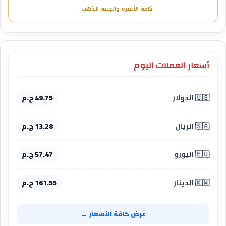
كافة الأعيرة والجنيه الذهب ←
أسعار العملات اليوم
🇺🇸 الدولار
49.75 ج.م
🇸🇦 الريال
13.28 ج.م
🇪🇺 اليورو
57.47 ج.م
🇰🇼 الدينار
161.55 ج.م
عرض كافة الأسعار ←