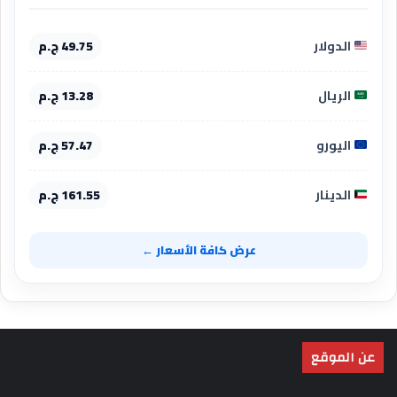
الدولار
49.75 ج.م
الريال
13.28 ج.م
اليورو
57.47 ج.م
الدينار
161.55 ج.م
عرض كافة الأسعار ←
عن الموقع