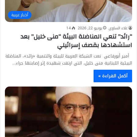
أخبار عربية
علاء الساوى
يونيو 22, 2026
14
“رائد” تنعي المناضلة البيئة “منى خليل” بعد
استشهادها بقصف إسرائيلي
أمير أبورفاعي نعت الشبكة العربية للبيئة والتنمية «رائد»، المناضلة
البيئية اللبنانية منى خليل، التي ارتقت شهيدة إثر إصابتها جراء…
أكمل القراءة »