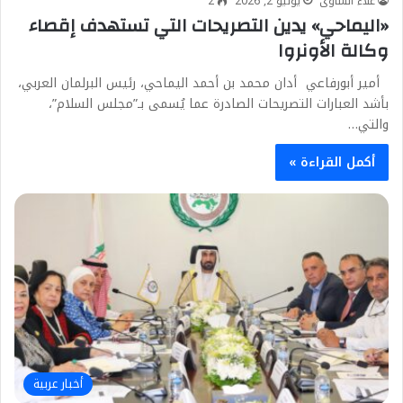
علاء الساوى
يوليو 2, 2026
2
«اليماحي» يدين التصريحات التي تستهدف إقصاء
وكالة الأونروا
أمير أبورفاعي أدان محمد بن أحمد اليماحي، رئيس البرلمان العربي،
بأشد العبارات التصريحات الصادرة عما يُسمى بـ”مجلس السلام”،
والتي…
أكمل القراءة »
أخبار عربية