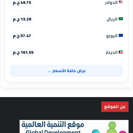
الدولار
49.75 ج.م
الريال
13.28 ج.م
اليورو
57.47 ج.م
الدينار
161.55 ج.م
عرض كافة الأسعار ←
عن الموقع