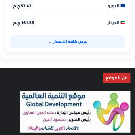
اليورو
57.47 ج.م
الدينار
161.55 ج.م
عرض كافة الأسعار ←
عن الموقع