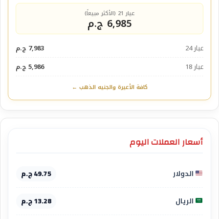
عيار 21 (الأكثر مبيعاً)
6,985 ج.م
عيار 24
7,983 ج.م
عيار 18
5,986 ج.م
كافة الأعيرة والجنيه الذهب ←
أسعار العملات اليوم
الدولار
49.75 ج.م
الريال
13.28 ج.م