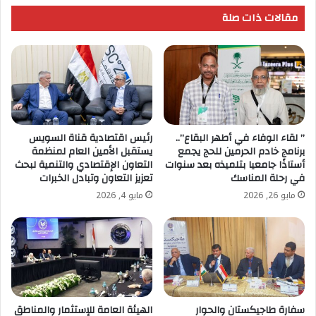
do
مقالات ذات صلة
Interior)
فرصة
لإبراز
دور
الخبرات
المصرية
” لقاء الوفاء في أطهر البقاع”..
رئيس اقتصادية قناة السويس
برنامج خادم الحرمين للحج يجمع
يستقبل الأمين العام لمنظمة
أستاذًا جامعيا بتلميذه بعد سنوات
التعاون الإقتصادي والتنمية لبحث
في رحلة المناسك
تعزيز التعاون وتبادل الخبرات
مايو 26, 2026
مايو 4, 2026
سفارة طاجيكستان والحوار
الهيئة العامة للإستثمار والمناطق