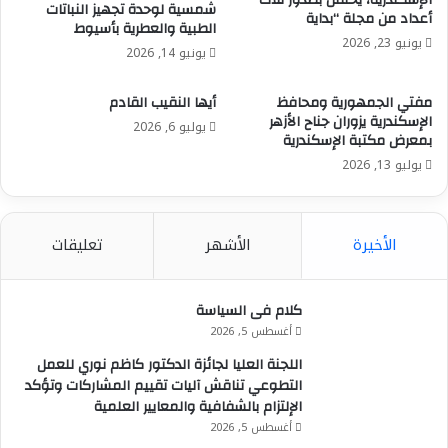
الإسكندرية، يحتفل بصدور ثلاث
شمسية لوحدة تجهيز النباتات
ونظام مراقبة كاميرات ونظام صوتيات ) وكذلك أنظمة
أعداد من مجلة “بداية
الطبية والعطرية بأسيوط
التهوية وشفط الروائح ومولد احتياطي للكهرباء وكذلك
يونيو 23, 2026
يونيو 14, 2026
طلمبات لضغط المياه.
مفتي الجمهورية ومحافظ
أيها النقيب القادم
ووجهت الدكتورة منال عوض بضرورة العمل على سرعة
الإسكندرية يزوران جناح الأزهر
يوليو 6, 2026
تسليم باقى المجازر الحكومية المستهدف تطويرها ورفع
بمعرض مكتبة الإسكندرية
كفاءتها في مختلف المحافظات لتدخل الخدمة مع اقتراب
يوليو 13, 2026
استقبال عيد الأضحى المبارك وتجهيز المجازر الحكومية
للعمل بكامل طاقتها وتقديم خدمات آمنة وصحية للمواطنين
في منظومة الذبح وتطبيق أعلى معايير السلامة الصحية
الأخيرة
الأشهر
تعليقات
والبيئية.
كلام فى السياسة
أغسطس 5, 2026
اللجنة العليا لجائزة الدكتور كاظم نوري للعمل
التطوعي تناقش آليات تقييم المشاركات وتؤكد
الإلتزام بالشفافية والمعايير العلمية
أغسطس 5, 2026