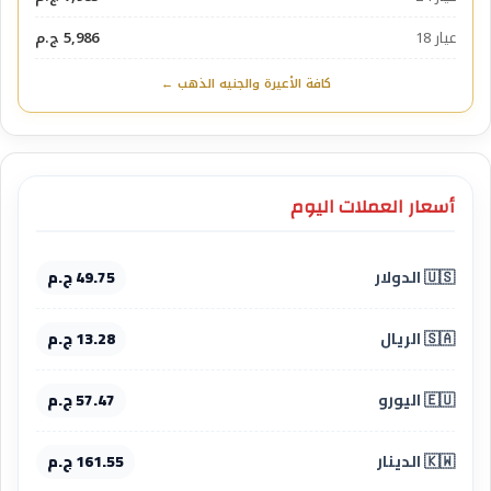
عيار 18
5,986 ج.م
كافة الأعيرة والجنيه الذهب ←
أسعار العملات اليوم
🇺🇸 الدولار
49.75 ج.م
🇸🇦 الريال
13.28 ج.م
🇪🇺 اليورو
57.47 ج.م
🇰🇼 الدينار
161.55 ج.م