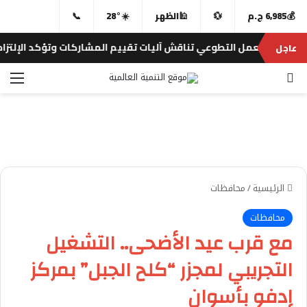
💰
6,985 ج.م
💱
🕌
الظهر
☀️
28°
📞
 نوري للعمل التطوعي تناقش آليات تقييم المشاركات وتؤكد الإلتزام بال
عاجل
بحث عن
الق
الرئيسية
/
محافظات
محافظات
مع قرب عيد الأضحى.. التشغيل
التجريبي لمجزر “كلح الجبل” بمركز
إدفو بأسوان