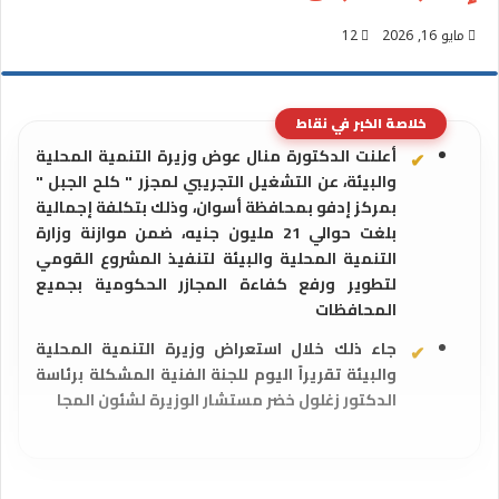
مايو 16, 2026
12
خلاصة الخبر في نقاط
أعلنت الدكتورة منال عوض وزيرة التنمية المحلية
والبيئة، عن التشغيل التجريبي لمجزر " كلح الجبل "
بمركز إدفو بمحافظة أسوان، وذلك بتكلفة إجمالية
بلغت حوالي 21 مليون جنيه، ضمن موازنة وزارة
التنمية المحلية والبيئة لتنفيذ المشروع القومي
لتطوير ورفع كفاءة المجازر الحكومية بجميع
المحافظات
جاء ذلك خلال استعراض وزيرة التنمية المحلية
والبيئة تقريراً اليوم للجنة الفنية المشكلة برئاسة
الدكتور زغلول خضر مستشار الوزيرة لشئون المجا