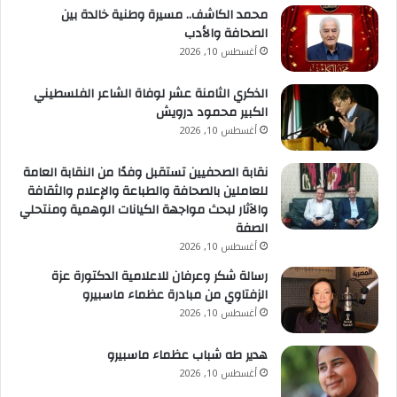
محمد الكاشف.. مسيرة وطنية خالدة بين
الصحافة والأدب
و تهيب وزارة التنمية المحلية والبيئة بالسادة المواطنين
أغسطس 10, 2026
سرعة التقدم بطلبات تقنين أوضاع اليد على أراضي الدولة
من خلال المنصة الوطنية عبر الرابط:
الذكري الثامنة عشر لوفاة الشاعر الفلسطيني
الكبير محمود درويش
https://nplr.estrdad.gov.eg
أغسطس 10, 2026
نقابة الصحفيين تستقبل وفدًا من النقابة العامة
للعاملين بالصحافة والطباعة والإعلام والثقافة
والآثار لبحث مواجهة الكيانات الوهمية ومنتحلي
الصفة
أغسطس 10, 2026
رسالة شكر وعرفان للاعلامية الدكتورة عزة
الزفتاوي من مبادرة عظماء ماسبيرو
أغسطس 10, 2026
هدير طه شباب عظماء ماسبيرو
أغسطس 10, 2026