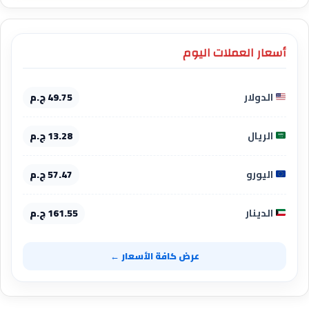
أسعار العملات اليوم
الدولار
49.75 ج.م
الريال
13.28 ج.م
اليورو
57.47 ج.م
الدينار
161.55 ج.م
عرض كافة الأسعار ←