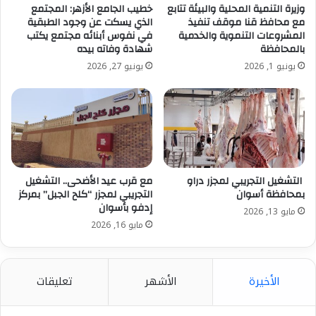
وزيرة التنمية المحلية والبيئة تتابع
خطيب الجامع الأزهر: المجتمع
مع محافظ قنا موقف تنفيذ
الذي يسكت عن وجود الطبقية
المشروعات التنموية والخدمية
في نفوس أبنائه مجتمع يكتب
بالمحافظة
شهادة وفاته بيده
ووجهت الدكتورة منال عوض ، بضرورة المرور على أراضى
يونيو 1, 2026
يونيو 27, 2026
الدولة من خلال اللجان المختصة وتوجيه المتعدين للتقدم
للتقنين خلال الفترة القانونية قبل ١٨ يوليو ٢٠٢٦ ، أو إتخاذ
كافة الإجراءات القانونية تجاه المتعدين حال عدم التقدم
لتوفيق أوضاعهم، وفرض هيبة الدولة وإتخاذ كافة السبل
للحد من ظاهرة التعديات بالبناء على الأراضى الزراعية وكذا
المتغيرات المكانية الغير قانونية.
التشغيل التجريبي لمجزر دراو
مع قرب عيد الأضحى.. التشغيل
بمحافظة أسوان
التجريبي لمجزر “كلح الجبل” بمركز
إدفو بأسوان
مايو 13, 2026
مايو 16, 2026
وأكدت وزارة التنمية المحلية والبيئة استمرار الدولة في
التصدي بكل حزم لكافة أشكال التعديات، وعدم التهاون في
تغيير استخدام الأراضي الزراعية أو التعدي عليها بالبناء،
الأخيرة
الأشهر
تعليقات
حفاظًا على الرقعة الزراعية وحقوق الدولة وتحقيقًا للانضباط
العمراني.