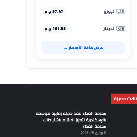
🇪🇺 اليورو
57.47 ج.م
🇰🇼 الدينار
161.55 ج.م
عرض كافة الأسعار ←
الات مميزة
سلامة الغذاء تنفذ حملة رقابية موسعة
بالإسكندرية لتعزيز الالتزام باشتراطات
سلامة الغذاء
يونيو 25, 2026