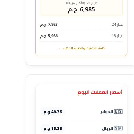
عيار 21 (الأكثر مبيعاً)
6,985 ج.م
عيار 24
7,983 ج.م
عيار 18
5,986 ج.م
كافة الأعيرة والجنيه الذهب ←
أسعار العملات اليوم
🇺🇸 الدولار
49.75 ج.م
🇸🇦 الريال
13.28 ج.م