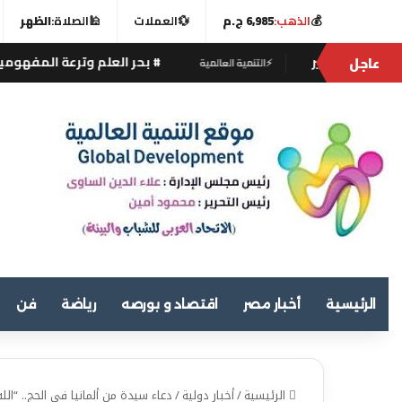
💰
الذهب:
6,985 ج.م
💱
العملات
🕌
الصلاة:
الظهر
عاجل
 سفير
# بحر العلم وترعة المفهومية..!
⚡
التنمية العالمية
الرئيسية
أخبار مصر
اقتصاد و بورصه
رياضة
فن
الرئيسية
/
أخبار دولية
/
دعاء سيدة من ألمانيا في الحج.. “ا