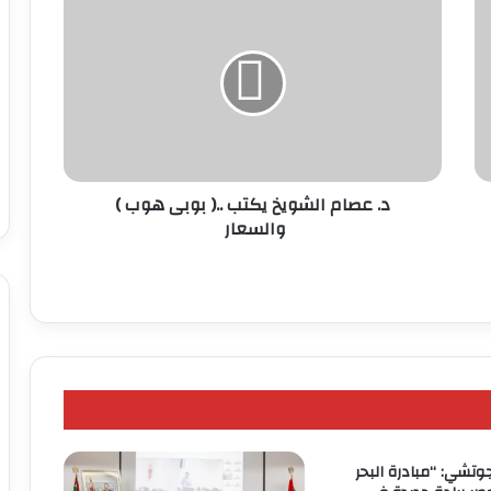
عصام
الشويخ
يكتب
..
(
بوبى
هوب
)
والسعار
د. عصام الشويخ يكتب ..( بوبى هوب )
والسعار
تشي: “مبادرة البحر