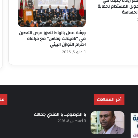
مصر ريادة جديدة في
تمويل المستدام لحماية
 الحساسة
ورشة عمل بالرباط لتعزيز فرص التعدين
في “تافيلالت وفاس” مع مراعاة
احترام التوازن البيئي
مايو 5, 2026
أخر المقالات
مق
يا الخرطوم… يا العندي جمالك
أغسطس 8, 2026