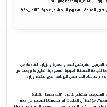
الشؤون الإسلامية والدعوة والإرشاد
 صور القيادة السعودية بمشاعر غامرة: “الله يحفظ
الحرمين الشريفين للحج والعمرة والزيارة القادمة من
نها لقيادة المملكة العربية السعودية، نظير ما وجدته من
داء مناسك الحج ضمن البرنامج الذي تنفذه وزارة
السعودية بمشاعر غامرة: “الله يحفظ القيادة
كم”، مؤكدة أن الكلمات لم تسعفها للتعبير عن حجم
ا بما رأته من كرم الضيافة وحسن الاستقبال منذ مغادرتها