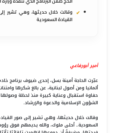
الحج ضمن البرنامج الذي تنفذه وزارة 
وقالت خلال حديثها، وهي تشير إلى
القيادة السعودية
أمير أبورفاعي
عبّرت الحاجة أمينة بسل، إحدى ضيوف برنامج خادم 
ألمانيا ومن أصول لبنانية، عن بالغ شكرها وامتنا
حفاوة استقبال وعناية كبيرة منذ لحظة وصولها لأ
الشؤون الإسلامية والدعوة والإرشاد.
وقالت خلال حديثها، وهي تشير إلى صور القيادة 
السعودية.. أحلى ملوك، والله يديمهم فوق رؤوس
فرحتها، مضيفةً أن دموعها انهمرت تلقائيًا تأثرً