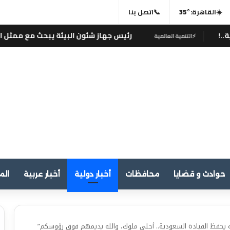
☀️
القاهرة:
35°
📞
اتصل بنا
رئيس جهاز شئون البيئة يبحث مع ممثل الفاو تعزيز 
⚡
التنمية العالمية
حوادث و قضايا
محافظات
أخبار دولية
أخبار عربية
الم
لله يحفظ القيادة السعودية.. أحلى ملوك، والله يديمهم فوق رؤوسكم”