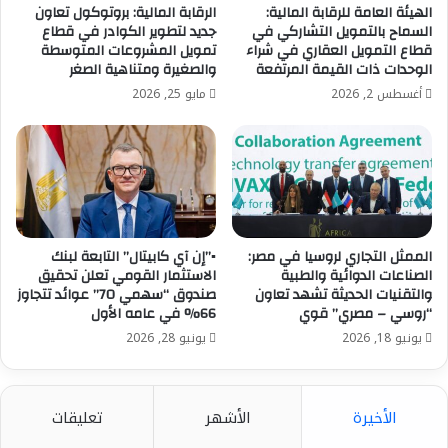
الرقمية التي يقدمها البريد المصري، بما يعزز من قدرة
الهيئة العامة للرقابة المالية:
الرقابة المالية: بروتوكول تعاون
السماح بالتمويل التشاركي في
جديد لتطوير الكوادر في قطاع
القطاع على الوصول إلى شرائح أوسع من المستخدمين
قطاع التمويل العقاري في شراء
تمويل المشروعات المتوسطة
لتعزيز نسب الشمول المالي ورفع كفاءة الخدمات المالية.
الوحدات ذات القيمة المرتفعة
والصغيرة ومتناهية الصغر
أغسطس 2, 2026
مايو 25, 2026
وتطرقت الحلقة إلى عدد من التحديات المرتبطة باستدامة
نمو قطاع التكنولوجيا المالية، من أبرزها الأمن السيبراني،
وحماية البيانات، وتعزيز الثقافة المالية والرقمية، وتوسيع
نطاق الخدمات في المناطق الأكثر احتياجًا، فضلًا عن أهمية
الانتقال من التركيز على إتاحة الخدمات المالية إلى قياس
مستويات الاستخدام الفعلي لها.
الممثل التجاري لروسيا في مصر:
▪︎”إن آي كابيتال” التابعة لبنك
الصناعات الدوائیة والطبیة
الاستثمار القومي تعلن تحقيق
كما أكدت أن الجهود التنظيمية المؤسسية التي يقودها
والتقنیات الحدیثة تشهد تعاون
صندوق “سهمي 70” عوائد تتجاوز
البنك المركزي المصري والهيئة العامة للرقابة المالية
“روسي – مصري” قوي
66% في عامه الأول
أسهمت في بناء بيئة داعمة للابتكار المالي، من خلال تطوير
يونيو 18, 2026
يونيو 28, 2026
الأطر التشريعية والمبادرات التشغيلية، وتعزيز البنية التحتية
الرقمية، وإطلاق المبادرات المحفزة للمنافسة والاستثمار.
الأخيرة
الأشهر
تعليقات
وفي ختام الحلقة، تم التأكيد على أن التكنولوجيا المالية