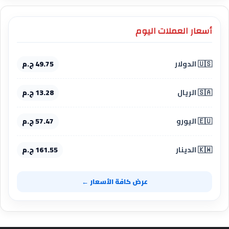
أسعار العملات اليوم
🇺🇸 الدولار
49.75 ج.م
🇸🇦 الريال
13.28 ج.م
🇪🇺 اليورو
57.47 ج.م
🇰🇼 الدينار
161.55 ج.م
عرض كافة الأسعار ←