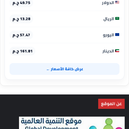
الدولار
49.75 ج.م
الريال
13.28 ج.م
اليورو
57.47 ج.م
الدينار
161.81 ج.م
عرض كافة الأسعار ←
عن الموقع