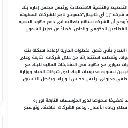
التخطيط والتنمية الاقتصادية ورئيس مجلس إدارة بنك
ه شركة “إن آي كابيتال”كنموذج ناجح للشركات المملوكة
. وأوضح أن الشركة تسهم بفعالية في دعم جهود التنمية
 القطاعين الحكومي والخاص، فضلاً عن تعزيز الشمول
 النجاح يأتي ضمن الخطوات الجارية لإعادة هيكلة بنك
لدولة، وتعظيم استثماراته من خلال شركاته التابعة وعلى
وات تتوازى مع جهود فض التشابكات المالية للبنك مع
قيتين لتسوية مديونيات البنك لدى شركات المياه ووزارة
ور الدكتور مصطفى مدبولي، رئيس مجلس الوزراء، وبفضل التنسيق
تعظيمًا ملموسًا لدور المؤسسات التابعة لوزارة
طاع ريادة الأعمال، ودعم الشركات الناشئة، وتوسيع