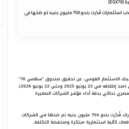
EG)
ونجح الصندوق خلال عامه الأول في جذب استثمارات قُدّرت بنحو 750 مليون جنيه تم ضخها في
أعلنت شركة “إن آي كابيتال”، الذراع الاستثمارية لبنك الاستثمار القومي، عن تحقيق صندوق “سهمي 70”
عائدًا تراكميًا استثنائيًا بلغ 66.3% في عامه الأول (منذ إطلاقه في 23 يونيو 2025 وحتى 22 يونيو 2026).
مصري تحاكي بدقة أداء مؤشر الشركات الصغيرة
ونجح الصندوق خلال عامه الأول في جذب استثمارات قُدّرت بنحو 750 مليون جنيه تم ضخها في الشركات
وقعات كآلية استثمارية مبتكرة ومنخفضة التكلفة.