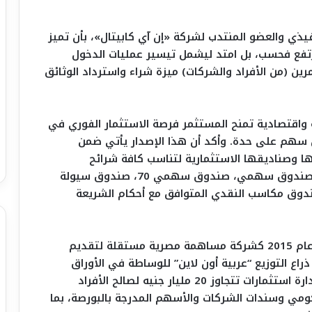
يذي والعضو المنتدب لشركة «إن آي كابيتال»، بأن تميز
لعائد المرتفع فحسب، بل امتد ليشمل تيسير عمليات الدخول
ن (من الأفراد والشركات) ميزة شراء واسترداد الوثائق
واقتصادية تمنح المستثمر فرصة الاستثمار الفوري في
شراء كل سهم على حدة. وأكد أن هذا الإصدار يأتي ضمن
ها وصناديقها الاستثمارية لتناسب كافة شرائح
المستثمرين ومستويات المخاطر؛ والتي تشمل: (صندوق سهمي، صندوق سهمي 70، صندوق سيولة
خل الثابت، وصندوق مكاسب النقدي المتوافق مع أحكام الشريعة
الجدير بالذكر أن شركة «إن آي كابيتال» تأسست عام 2015 كشركة مساهمة مصرية مستقلة لتقديم
ذراع التوزيع “عربية أون لاين” للوساطة في الأوراق
المالية. وقد نجحت الشركة حتى الآن في جذب وإدارة استثمارات تتجاوز 20 مليار جنيه لصالح الأفراد
ومي وسندات الشركات والأسهم المدرجة بالبورصة، بما