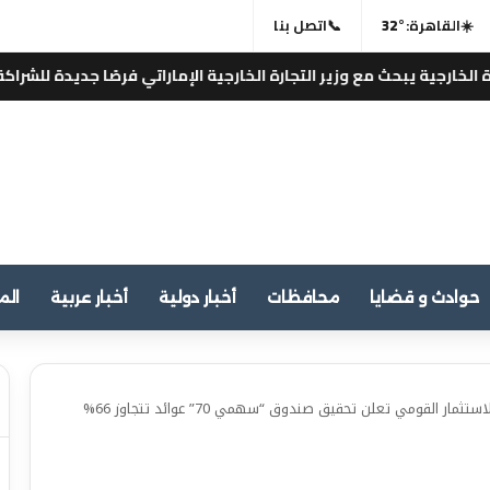
☀️
القاهرة:
32°
📞
اتصل بنا
حث مع وزير التجارة الخارجية الإماراتي فرصًا جديدة للشراكة الإستثمارية 
حوادث و قضايا
محافظات
أخبار دولية
أخبار عربية
الم
▪︎”إن آي كابيتال” التابعة لبنك الاستثمار القومي تعلن تحقيق صندوق “سهمي 70” عوائد تتجاوز 66%