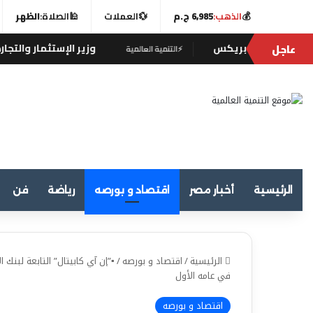
💰
الذهب:
6,985 ج.م
💱
العملات
🕌
الصلاة:
الظهر
عاجل
مع بريكس
وزير الإستثمار والتجارة الخارجية يب
⚡
التنمية العالمية
الرئيسية
أخبار مصر
اقتصاد و بورصه
رياضة
فن
الرئيسية
/
اقتصاد و بورصه
/
في عامه الأول
اقتصاد و بورصه