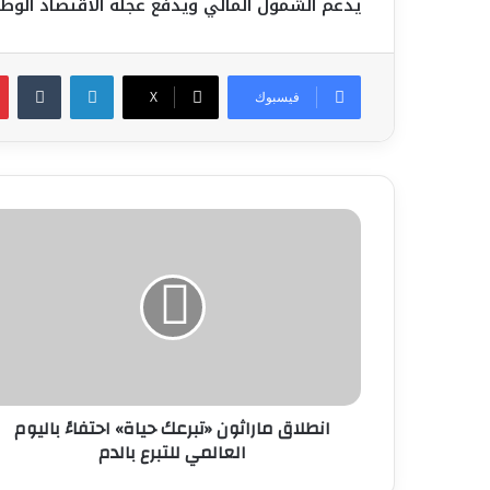
يدعم الشمول المالي ويدفع عجلة الاقتصاد الوط
لينكدإن
فيسبوك
‫X
انطلاق
ماراثون
«تبرعك
حياة»
احتفاءً
باليوم
العالمي
للتبرع
بالدم
انطلاق ماراثون «تبرعك حياة» احتفاءً باليوم
العالمي للتبرع بالدم