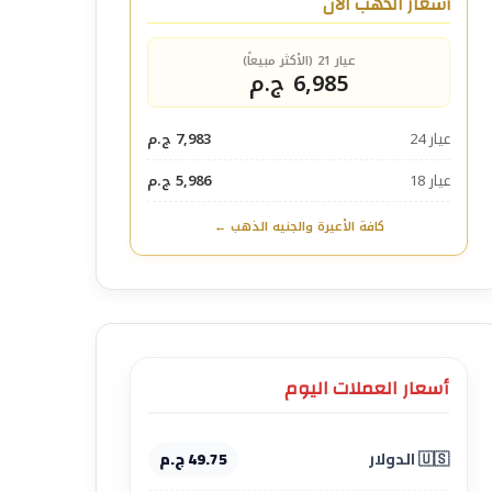
أسعار الذهب الآن
عيار 21 (الأكثر مبيعاً)
6,985 ج.م
عيار 24
7,983 ج.م
عيار 18
5,986 ج.م
كافة الأعيرة والجنيه الذهب ←
أسعار العملات اليوم
🇺🇸 الدولار
49.75 ج.م