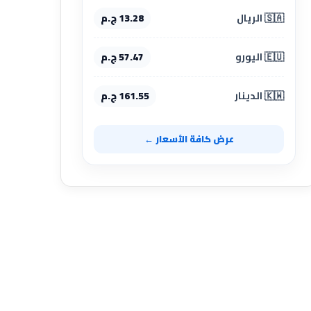
🇸🇦 الريال
13.28 ج.م
🇪🇺 اليورو
57.47 ج.م
🇰🇼 الدينار
161.55 ج.م
عرض كافة الأسعار ←