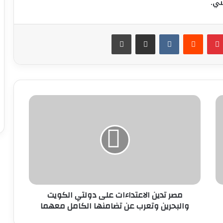
ني.
بينتيريست
مشاركة عبر البريد
طباعة
مصر
تدين
الاعتداءات
على
دولتي
الكويت
والبحرين
وتعرب
عن
تضامنها
مصر تدين الاعتداءات على دولتي الكويت
الكامل
والبحرين وتعرب عن تضامنها الكامل معهما
معهما