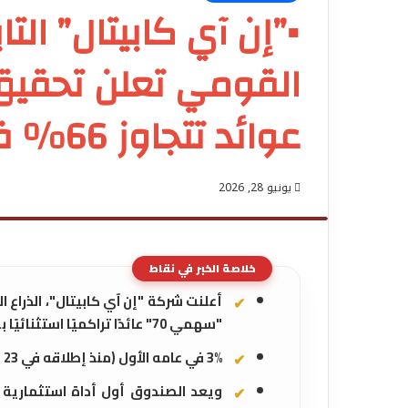
▪︎”إن آي كابيتال” الت
عوائد تتجاوز 66% في عامه الأول
يونيو 28, 2026
خلاصة الخبر في نقاط
أعلنت شركة "إن آي كابيتال"، الذراع
"سهمي 70" عائدًا تراكميًا استثنائيًا بلغ 66
3% في عامه الأول (منذ إطلاقه في 23 يونيو 2025 وحتى 22 يونيو 2026)
ويعد الصندوق أول أداة استثمارية