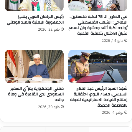
منفتحة تستجيب لتطلعات الأجيال الجديدة، وتساهم في بناء
مغرب الكفاءات والعدالة الاجتماعية.
في الذكرى الـ 78 لنكبة فلسطين..
رئيس البرلمان العربي يهنئ
اليماحي: الشعب الفلسطيني
الجمهورية اليمنية بالعيد الوطني
وأكد المتدخلون أن الاستثمار في الشباب لم يعد خيارًا ظرفيًا،
يُواجه نكبة أشد وحشية ولن نسمح
مايو 22, 2026
لكيان الاحتلال بتصفية القضية
بل أصبح رهانًا استراتيجيًا لضمان التنمية المستدامة وتعزيز
مايو 14, 2026
مكانة المغرب إقليميًا ودوليًا، مشددين على أهمية خلق
فضاءات للحوار والتأطير الفكري والثقافي، تمكن الشباب من
التعبير عن آرائهم والانخراط الإيجابي في قضايا وطنهم.
واختتمت الندوة بالتأكيد على ضرورة مواصلة تنظيم مثل
هذه اللقاءات الفكرية التي تفتح آفاق النقاش الجاد حول
قضايا الشباب والتنمية، وتسهم في ترسيخ ثقافة المشاركة
شَهِدَ السيد الرئيس عبد الفتاح
مفتي الجمهورية يعزِّي السفير
الفاعلة، بما يعزز بناء مجتمع المعرفة والكفاءات، تحت القيادة
السيسي، مساء اليوم، احتفالية
السعودي لدى القاهرة في وفاة
اِفتتاح القيادة الاستراتيجية للدولة
والده
الرشيدة لصاحب الجلالة الملك محمد السادس نصره الله.
بالعاصمة الجديدة.
مايو 30, 2026
يوليو 4, 2026