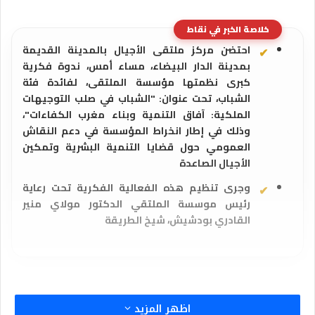
خلاصة الخبر في نقاط
احتضن مركز ملتقى الأجيال بالمدينة القديمة
بمدينة الدار البيضاء، مساء أمس، ندوة فكرية
كبرى نظمتها مؤسسة الملتقى، لفائدة فئة
الشباب، تحت عنوان: "الشباب في صلب التوجيهات
الملكية: آفاق التنمية وبناء مغرب الكفاءات"،
وذلك في إطار انخراط المؤسسة في دعم النقاش
العمومي حول قضايا التنمية البشرية وتمكين
الأجيال الصاعدة
وجرى تنظيم هذه الفعالية الفكرية تحت رعاية
رئيس موسسة الملتقي الدكتور مولاي منير
القادري بودشيش، شيخ الطريقة
اظهر المزيد