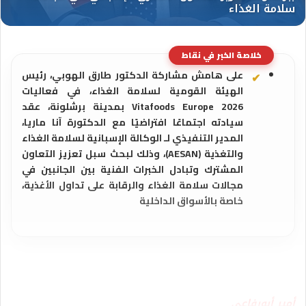
خلاصة الخبر في نقاط
على هامش مشاركة الدكتور طارق الهوبي، رئيس
الهيئة القومية لسلامة الغذاء، في فعاليات
Vitafoods Europe 2026 بمدينة برشلونة، عقد
سيادته اجتماعًا افتراضيًا مع الدكتورة آنا ماريا،
المدير التنفيذي لـ الوكالة الإسبانية لسلامة الغذاء
والتغذية (AESAN)، وذلك لبحث سبل تعزيز التعاون
المشترك وتبادل الخبرات الفنية بين الجانبين في
مجالات سلامة الغذاء والرقابة على تداول الأغذية،
خاصة بالأسواق الداخلية
أمير أبورفاعي