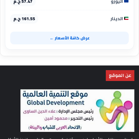
اليورو
57.47 ج.م
الدينار
161.55 ج.م
عرض كافة الأسعار ←
عن الموقع