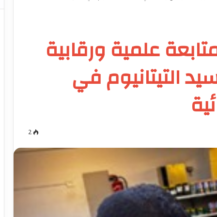
تابعة علمية ورقابية
يد التيتانيوم في
ية
2