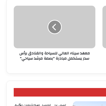
معهد
سيناء
العالي
للسياحة
والفنادق
برأس
سدر
يستكمل
مبادرة
"بصمة
معهد سيناء العالي للسياحة والفنادق برأس
مرشد
سدر يستكمل مبادرة "بصمة مرشد سياحي"
سياحي"
تعرف على تفاصيل الاكتشافات الأثرية