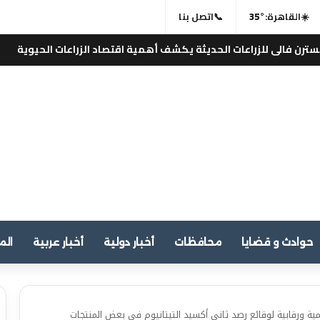
☀️
القاهرة:
35°
📞
اتصل بنا
ديثة يكشف أهمية اقتصاد الزراعات الحيوية
⚡
التنمية العالمية
حوادث و قضايا
محافظات
أخبار دولية
أخبار عربية
الم
مية ورقابية لوقائع رصد ثاني أكسيد التيتانيوم في بعض المنتجات