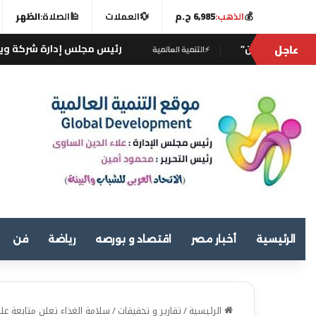
💰
الذهب:
6,985 ج.م
💱
العملات
🕌
الصلاة:
الظهر
عاجل
رئيس مجلس إدارة شركة ويسترن فالى للزراعات الح
⚡
التنمية العالمية
الرئيسية
أخبار مصر
اقتصاد و بورصه
رياضة
فن
الرئيسية
/
تقارير و تحقيقات
/
سلامة الغذاء تعلن متابعة عل