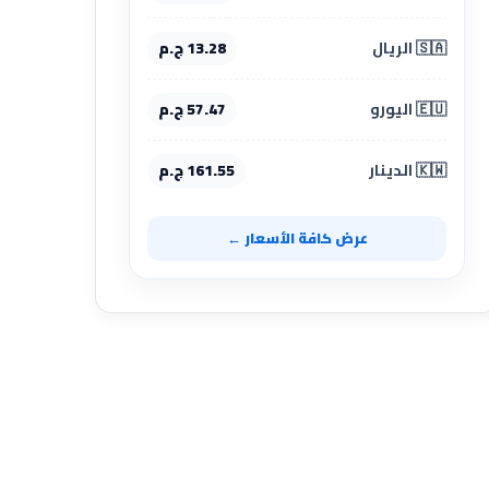
🇸🇦 الريال
13.28 ج.م
🇪🇺 اليورو
57.47 ج.م
🇰🇼 الدينار
161.55 ج.م
عرض كافة الأسعار ←