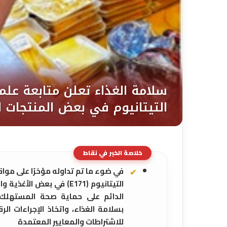
خلاصة الخبر في نقاط
في ضوء ما تم تداوله مؤخرًا على موا
التيتانيوم (E171) في بع
الدائم على حماية صحة المستهلك،
بسلامة الغذاء، واتخاذ الإجراءات ا
للاشتراطات والمعايير المعتمدة