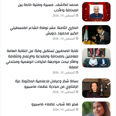
بالتعاون مع مكتبة مصر العامة وفنان الكاريكاتير الشهير
محمد الكاشف.. مسيرة وطنية خالدة بين
الصحافة والأدب
السيد/ فوزي مرسي، ومشاركة نيبال في معرض “أفريكا فود
أغسطس 10, 2026
إكسبو 2025” في ديسمبر 2025، بالإضافة إلى “منتدى أعمال
الشاي والقهوة بين نيبال ومصر” الذي عُقد افتراضياً
الذكري الثامنة عشر لوفاة الشاعر الفلسطيني
بالتعاون مع المجلس الوطني لتنمية الشاي والقهوة في
الكبير محمود درويش
نيبال وغرفة القاهرة التجارية في 19 مايو 2026. وتأتي
أغسطس 10, 2026
فعالية اليوم كإضافة جديدة لجهود السفارة المستمرة
للتوسع بالشاي النيبالي في السوق المصري.
نقابة الصحفيين تستقبل وفدًا من النقابة العامة
للعاملين بالصحافة والطباعة والإعلام والثقافة
والآثار لبحث مواجهة الكيانات الوهمية ومنتحلي
الصفة
أغسطس 10, 2026
رسالة شكر وعرفان للاعلامية الدكتورة عزة
الزفتاوي من مبادرة عظماء ماسبيرو
أغسطس 10, 2026
هدير طه شباب عظماء ماسبيرو
أغسطس 10, 2026