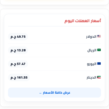
أسعار العملات اليوم
الدولار
49.75 ج.م
الريال
13.28 ج.م
اليورو
57.47 ج.م
الدينار
161.55 ج.م
عرض كافة الأسعار ←