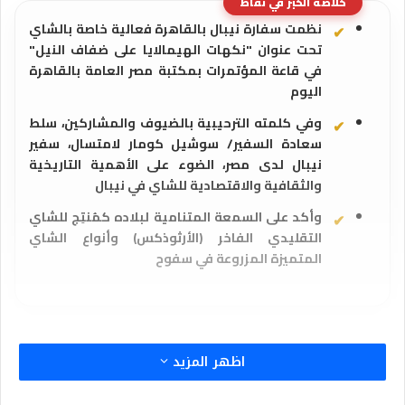
خلاصة الخبر في نقاط
نظمت سفارة نيبال بالقاهرة فعالية خاصة بالشاي
تحت عنوان "نكهات الهيمالايا على ضفاف النيل"
في قاعة المؤتمرات بمكتبة مصر العامة بالقاهرة
اليوم
وفي كلمته الترحيبية بالضيوف والمشاركين، سلط
سعادة السفير/ سوشيل كومار لامتسال، سفير
نيبال لدى مصر، الضوء على الأهمية التاريخية
والثقافية والاقتصادية للشاي في نيبال
وأكد على السمعة المتنامية لبلاده كمُنتِج للشاي
التقليدي الفاخر (الأرثوذكس) وأنواع الشاي
المتميزة المزروعة في سفوح
اظهر المزيد
أمير أبورفاعي