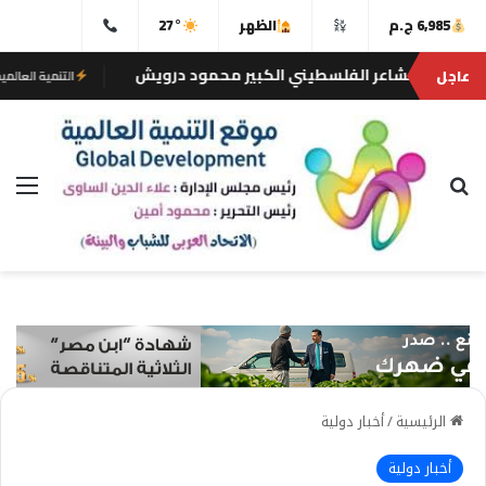
6,985 ج.م
الظهر
27°
شاعر الفلسطيني الكبير محمود درويش
نقابة
عاجل
التنمية العالمية
بحث عن
الق
الرئيسية
/
أخبار دولية
أخبار دولية