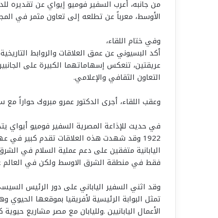
من جانبه، أعرب السفير فوميو إيواي عن تقديره للد
الأوسط، معرباً عن تطلعه إلى تعاون مثمر في المجال
وفي ختام اللقاء،
أكد البسيوني عن عمق العلاقات والروابط التاريخية 
عريقتين، تنعكس إسهاماتهما الكبيرة على الجانبين
التعاون الثقافي والإعلامي.
وعقب اللقاء، أجرى الدكتور عمرو مبروك حواراً مع سفي
‏في حديث للإذاعة المصرية السفير فوميو أيواي يتح
1922 وقد شهدت هذه العلاقات تقدم كبير في 
اليابانية متفقين على دعم عملية السلام في الشر
فقط في منطقة الشرق الاوسط ولكن في العالم عمو
وقد اثني السفير الياباني على دور الرئيس السيسي
تمثل البوابة الرئيسية لأفريقيا بموقعها الحيوي و
الأعمال اليابانيين .ولليابان مع مصر مشاريع حي