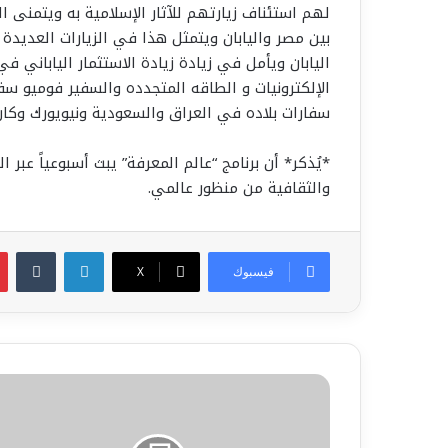
لهم استئناف زيارتهم للآثار الإسلامية به ويتمنى ا
بين مصر واليابان ويتمثل هذا في الزيارات العديدة آ
اليابان ويأمل في زيادة زيادة الاستثمار الياباني ف
سفارات بلاده في العراق والسعودية ونيويورك وكان 
*يُذكر* أن برنامج “عالم المعرفة” يبث أسبوعياً عبر 
والثقافية من منظور عالمي.
لينكدإن
فيسبوك
‫X
د.
أشرف
فتح
الباب