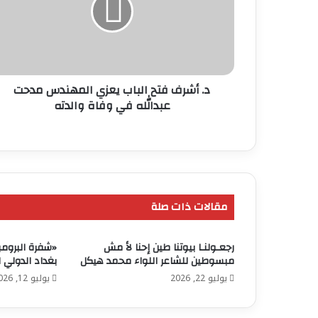
يعزي
المهندس
مدحت
عبدالله
في
وفاة
د. أشرف فتح الباب يعزي المهندس مدحت
والدته
عبدالله في وفاة والدته
مقالات ذات صلة
رجعـولنـا بيوتنا طين إحنا لأ مش
«شفرة البروم
مبسوطين للشاعر اللواء محمد هيكل
بغداد الدولي للك
يوليو 22, 2026
يوليو 12, 2026