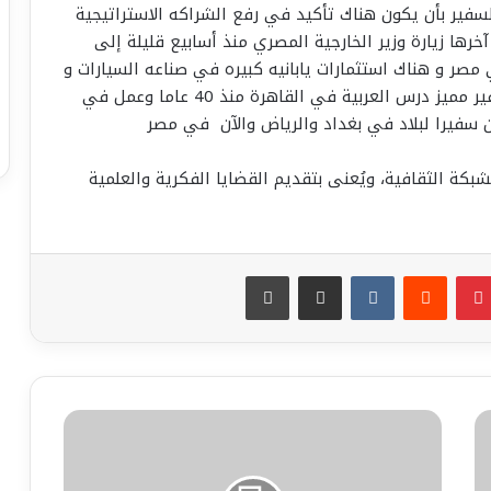
لسفير بأن يكون هناك تأكيد في رفع الشراكه الاستراتيجية
خرها زيارة وزير الخارجية المصري منذ أسابيع قليلة إلى
ي مصر و هناك استثمارات يابانيه كبيره في صناعه السيارات و
الإلكترونيات و الطاقه المتجدده والسفير فوميو سفير مميز درس العربية في القاهرة منذ 40 عاما وعمل في
سفيرا لبلاد في بغداد والرياض والآن ‏ في مصر
الشبكة الثقافية، ويُعنى بتقديم القضايا الفكرية والعلمية
بينتيريست
مشاركة عبر البريد
طباعة
أفضل
لاعب
صلاح
يقود