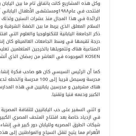
وكل هذه المشاريع كانت باتفاق تام ما بين اليابان 
افتتحت في عام1٩٨٨ومستشفى الأطفا
الرائدة في هذا المجال منذ عشرات السنين ولذلك ال
السلام المعلق الذي يربط ما بين الضفة الشرقية و 
درجة تقيمها في وسط الجامعات العالميةو كان إنش
الصناعية هناك وتتمويلها بالخرجين المتعلمين تعلي
KOSEN الموجوده في العاشر من رمضان الذي أنشئ في عام 2025
هناك مشرفين و مدرسين يابانيين في هذه المدارس 
الكبير ودعمه فنيا وتقنيا.
و اثني السفير على حب اليابانيين للثقافة المصرية و
في ازدياد خاصة بعد افتتاح المتحف المصري الكبي
شبكات الطرق المصريه ولليابان دور كبير في إنشاء ا
الأهرام مما يتيح لنقل السياح والمواطنين إلى ه