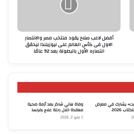
منتخب
مصر
والانتصار
الاول
فى
كأس
أفضل لاعب صلاح يقود منتخب مصر والانتصار
العالم
الاول فى كأس العالم على نيوزيلندا ليحقق
على
انتصاره الأول بالبطولة بعد 92 عامًا
نيوزيلندا
ليحقق
انتصاره
الأول
بالبطولة
بعد
92
عامًا
بت» يشارك في معرض
وفاة هاني شاكر بعد أزمة صحية
تاب 2026
معقدة خلال رحلة علاج بفرنسا
مايو 3, 2026