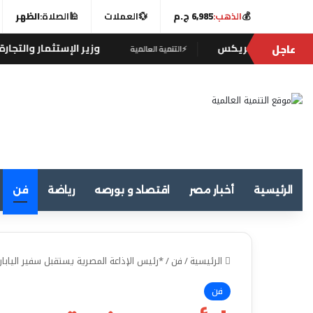
💰
الذهب:
6,985 ج.م
💱
العملات
🕌
الصلاة:
الظهر
عاجل
 بريكس
وزير الإستثمار والتجارة الخارجية يبحث 
⚡
التنمية العالمية
الرئيسية
أخبار مصر
اقتصاد و بورصه
رياضة
فن
الرئيسية
/
فن
/
*رئيس الإذاعة المصرية يستقبل سفير اليابان
فن