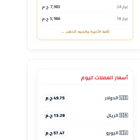
عيار 24
7,983 ج.م
عيار 18
5,986 ج.م
كافة الأعيرة والجنيه الذهب ←
أسعار العملات اليوم
🇺🇸 الدولار
49.75 ج.م
🇸🇦 الريال
13.28 ج.م
🇪🇺 اليورو
57.47 ج.م