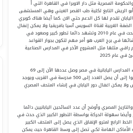
والحكومة المصرية مثل دار الاوبرا في القاهرة التي أ
ل الياباني أبو الريش التابع لكلية طب القصر العيني وهي المستشفى
يابان تقدم لها كل الدعم حتي الان .كما أيضا هناك كوبري
الضفة الغربية لقناة السويس آسيا بافريقيا ولا يمكن إغفال
ذكر الجامعة اليابانية للتكنولوجيا والعلوم التي افتتحت في عام 2010 وتشهد دائما تطور كبير وصعود في
ائها في برج العرب هو أمر مهم لتكون بجوار القواعد
م راقي مثلها مثل المشروع الآخر في المدارس الصناعية
كما أن الرئيس السيسي كان هو صاحب فكرة إنشاء المدارس اليابانية في مصر وصل عددها الآن إلى 69
مدرسة وسيصل قريبا إلى 100 مدرسة والخطه تدعوا إلى أن يصل العدد إلى 500 مدرسة في القريب ويوجد
ولا يمكن اغفال دور اليابان في إنشاء المتحف المصري
التاريخ المصري وأوضح أن عدد السائحين اليابانيين دائما
ر وأيضا سهولة الحركة بواسطة التطور الكبير الذي حدث في
لخط الرابع لمترو الإنفاق الذي يصل إلى المتحف الكبير
ذه الأماكن الهامة لكي تصل إلى وسط القاهرة حيث يمكن