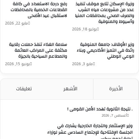
المصري من مرحلة الاستهلاك إلى مرحلة الإنتاج والتصدير،
وزيرة الإسكان تتابع موقف تنفيذ
رفع درجة الاستعداد في كافة
مشيرا إلى أن التكامل بين الوزارات الخمس يضمن تعظيم
عدد من مشروعات مياه الشرب
القطاعات الخدمية بالمحافظات
والصرف الصحي بمحافظات المنيا
لاستقبال عيد الأضحى
الاستفادة من الموارد المتاحة وتحقيق أقصى عائد تنموي
وأسيوط والمنوفية
مايو 22, 2026
للمواطن المصري. وأشار إلى أن وزارة الزراعة قامت بالفعل
يوليو 18, 2026
بإجراء حصر شامل لكافة الأصول غير المستغلة والكيانات
التابعة للوزارة بمختلف المحافظات والقرى، والتي يمكن
وزير الأوقاف: جامعة المنوفية
سلامة الغذاء تنفذ حملات رقابية
الاستفادة منها وإعادة تشغيلها، لافتاً إلى أنه سيتم العمل
رائدة في التميز الأكاديمي وبناء
مكثفة على المراكب العائمة
على تحويل هذه الأصول إلى كيانات إنتاجية ومراكز تصنيع
الوعي الوطني
والمطاعم السياحية بالجيزة
وتجميع فاعلة تخدم أهداف المبادرة وتوفر فرص عمل
مايو 3, 2026
يونيو 15, 2026
مباشرة لأبناء الريف.
وأضاف وزير الزراعة أن المبادرة تركز بشكل أساسي على
الأخيرة
الأشهر
تعليقات
استغلال الميزة الإنتاجية والتنافسية التي تتمتع بها كل
قرية بناءً على نوعية محاصيلها وطبيعتها الجغرافية، مع
. نتيجة الثانوية تهدد الأمن القومى !
العمل بالتوازي على تمكين أبناء هذه القرى وصقل
أغسطس 7, 2026
مهاراتهم الفنية والحرفية، بما يسهم في تعظيم معدلات
الإنتاج، وخلق قيمة مضافة حقيقية للمنتجات الزراعية
وزير الإستثمار والتجارة الخارجية يشارك في
الجلسة الإفتتاحية للإجتماع السادس عشر لوزراء
والحيوانية ترفع من قيمتها السوقية وتؤهلها للمنافسة.