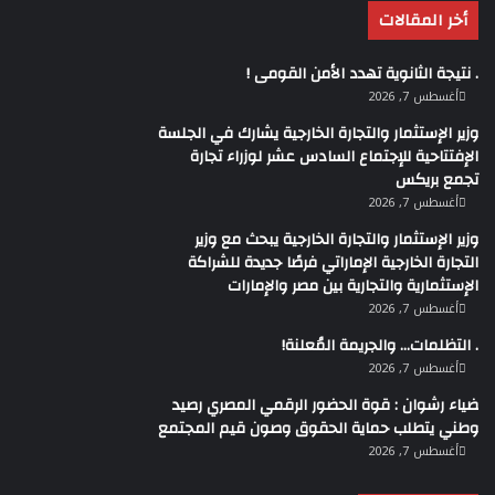
وأوضح الوزير أن وزارة الصناعة ستقوم بالتنسيق مع اتحاد
أخر المقالات
الصناعات المصرية لتحديد المستثمرين والكيانات الصناعية
القادرة على المشاركة في المشروع، مع العمل على مواءمة
. نتيجة الثانوية تهدد الأمن القومى !
المشروعات الصناعية المقترحة مع المزايا النسبية والموارد
أغسطس 7, 2026
المتوافرة في كل قرية، بما يضمن توجيه الاستثمارات إلى
وزير الإستثمار والتجارة الخارجية يشارك في الجلسة
الأنشطة الأكثر جدوى وقدرة على النجاح والاستمرار.
الإفتتاحية للإجتماع السادس عشر لوزراء تجارة
تجمع بريكس
أغسطس 7, 2026
وأضاف هاشم أن نجاح المشروع يعتمد على توافر البنية
الأساسية والمرافق اللازمة للمشروعات المستهدفة، مؤكدًا
وزير الإستثمار والتجارة الخارجية يبحث مع وزير
التجارة الخارجية الإماراتي فرصًا جديدة للشراكة
أن الوزارة تولي ملف الترفيق أولوية كبيرة باعتباره أحد
الإستثمارية والتجارية بين مصر والإمارات
العوامل الحاسمة في سرعة انطلاق الاستثمارات، وتمكين
أغسطس 7, 2026
المستثمرين من بدء التشغيل والإنتاج في أسرع وقت ممكن،
. التظلمات… والجريمة المُعلنة!
كما تعمل الوزارة على حصر وإعادة توظيف الأراضي والمواقع
أغسطس 7, 2026
الصناعية غير المستغلة، وربطها بالفرص الاستثمارية
المستهدفة، بما يتيح الاستفادة من الأصول القائمة
ضياء رشوان : قوة الحضور الرقمي المصري رصيد
وطني يتطلب حماية الحقوق وصون قيم المجتمع
وتحويلها إلى مراكز إنتاج وتشغيل.
أغسطس 7, 2026
من جانبه أكد الدكتور جميل حلمي، مساعد وزير التخطيط