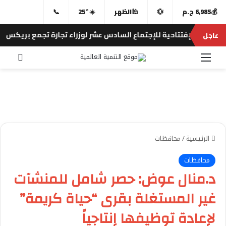
💰
6,985 ج.م
💱
🕌
الظهر
☀️
25°
📞
جلسة الإفتتاحية للإجتماع السادس عشر لوزراء تجارة تجمع بريكس
عاجل
⚡
القائمة
بحث 
الرئيسية
/
محافظات
محافظات
د.منال عوض: حصر شامل للمنشآت
غير المستغلة بقرى “حياة كريمة”
لإعادة توظيفها إنتاجياً