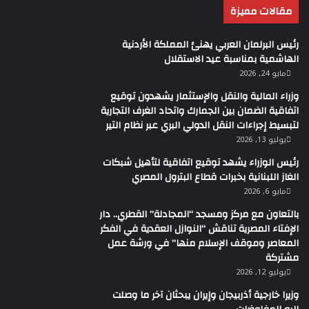
مقالات مميزة
والتنمية الاقتصادية لشئون متابعة الخطة، حرص الوزارة على
التنسيق والتكامل مع مختلف الوزارات والجهات، وتقديم
رئيس البرلمان العربي يهنئ المملكة الأردنية
الدعم للمبادرة من أجل تعزيز دور القرى في عملية الإنتاج
الهاشمية بمناسبة عيد الاستقلال
وتحقيق التنمية الاقتصادية، وتوفير فرص العمل الملائمة
مايو 24, 2026
للقرى المختلفة بما يخفض معدلات الهجرة الداخلية ويتيح
وزراء المالية والنقل والإستثمار يشهدون توقيع
المزيد من فرص التصنيع الزراعي، موضحاً أن الوزارة ستوفر
اتفاقية الضمان بين الجمارك واتحاد الغرف التجارية
مختلف الإمكانيات للتدريب حيث أعدت برنامجاً تدريبياً بالتعاون
لتبسيط إجراءات النقل الدولي البري عبر نظام التير
مع مركز مصر لريادة الأعمال لتأهيل العمالة، كما أعدت مؤشر
يوليو 13, 2026
الميزة النسبية لاختيار القرى المؤهلة للمبادرة، فضلا عن
رئيس الوزراء يشهد توقيع اتفاقية لتأهيل شبكات
حوافز أداء للقرى لإتاحة مناخ تنافسي، وكذلك تتيح الوزارة
الغاز اللبنانية بخبرات قطاع البترول المصري
المخصصات المالية لنجاح المبادرة في ضوء خطة التنمية
مايو 6, 2026
الاقتصادية والاجتماعية ورؤية مصر ٢٠٣٠.
بالتعاون مع مركز ومسجد “المجادلة” القطري.. دار
الإفتاء المصرية تناقش “النوازل العقدية في الفكر
واتفق الحضور في نهاية الاجتماع على تشكيل لجنة تنفيذية
المعاصر وموقف الإسلام منها” في ورشة عمل
مشتركة تضم ممثلين عن الوزارات الخمس، لمتابعة الموقف
مشتركة
التنفيذي للمبادرة بشكل دوري، ووضع جدول زمني للتطبيق
يوليو 12, 2026
في عدد من القرى المستهدفة بالمحافظات المختلفة.
وزيرا خارجية أذربيجان وإيران يبحثان آخر ما وصلت