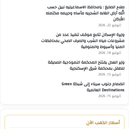
كما استعرضت وزيرة التنمية المحلية والبيئة في الخطة
صلاح الصايغ : يامحافظ الاسماعيليه نبيل حسب
التنفيذية للمبادرة والتي تتضمن تأسيس الآليات التنفيذية
الله أرض الغابه الشجريه مأساه وجريمه مكتمله
والمجتمعية الداعمة لنجاح المبادرة، ودعم المحافظات لإدارة
الأركان
التمويل الذي سيخصص لمشروعات المبادرة من الباب
يوليو 22, 2026
السادس تحت برنامج التنمية الاقتصادية المحلية والذي
وزيرة الإسكان تتابع موقف تنفيذ عدد من
سيستخدم في أعمال إنشاء الوحدات الصناعيه والمرافق
مشروعات مياه الشرب والصرف الصحي بمحافظات
الداعمة تمهيداً لطرحها للتشغيل بالشراكة مع القطاع الخاص
المنيا وأسيوط والمنوفية
.
يوليو 18, 2026
وزير العدل يفتتح المحكمة النموذجية الصديقة
وأوضحت الدكتورة منال عوض أن الوزارة ستشارك في تطوير
للطفل بمحكمة شرق الإسكندرية
وتنفيذ خطة التكتلات الإقتصادية المستهدفة والمرتبطة
يوليو 15, 2026
بسلسلة القيمة للمشروعات الإنتاجية وذلك بالتعاون مع
انضمام جنوب سيناء إلى شبكة Green
المحافظات والوزارات المعنية ، فضلاً عن تخصيص الأراضي
Destinations العالمية
اللازمة لإقامة المشروعات المختارة ، وستتعاون الوزارة مع
يوليو 15, 2026
وزارة التخطيط والتنمية الاقتصادية في تطبيق آلية حافز
التميز لأفضل الوحدات المحلية القروية المنتجة وحزمة دعم
فني وتسويقي وتدريبي وخدمات دعم الأعمال بما يضمن
أسعار الذهب الآن
تسريع وتيرة انضمام أعداد أكبر من الوحدات المحلية للمبادرة.