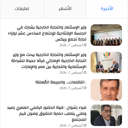
سبعة عقود.
الأخيرة
الأشهر
تعليقات
ندين الطابع الإجرامي لهذه الإجراءات العدوانية التي تهدف
إلى إخضاع الشعب الكوبي بأكمله عبر التجويع واليأس،
وزير الإستثمار والتجارة الخارجية يشارك في
والسعي إلى خلق كارثة اجتماعية واقتصادية وسياسية على
الجلسة الإفتتاحية للإجتماع السادس عشر لوزراء
المستوى الوطني.
تجارة تجمع بريكس
أغسطس 7, 2026
كما نرفض نية حكومة الولايات المتحدة في خلق سيناريو أزمة
وزير الإستثمار والتجارة الخارجية يبحث مع وزير
إنسانية لتبرير خطوات أكثر خطورة، بما في ذلك عدوان
التجارة الخارجية الإماراتي فرصًا جديدة للشراكة
الإستثمارية والتجارية بين مصر والإمارات
عسكري ضد كوبا.
أغسطس 7, 2026
وستواصل كوبا، في جميع المحافل الدولية، التنديد بالحصار
. التظلمات… والجريمة المُعلنة!
أغسطس 7, 2026
المفروض عليها. وبالمثل، ندعو المجتمع الدولي إلى التصدي
لهذه الحملة التي تمثل تصعيدًا خطيرًا في سعي الولايات
المتحدة إلى فرض الهيمنة والسيطرة على مصير كوبا، في
ضياء رشوان : قوة الحضور الرقمي المصري رصيد
انتهاك لاستقلال وسيادة جميع الدول”.
وطني يتطلب حماية الحقوق وصون قيم
المجتمع
أغسطس 7, 2026