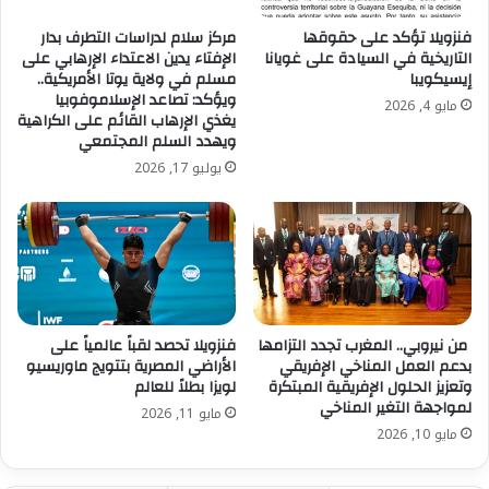
ولا توجد أي دولة بمنأى عن هذا التهديد الرامي إلى توسيع
فنزويلا تؤكد على حقوقها
مركز سلام لدراسات التطرف بدار
نطاق ما يُوصف بالإبادة الجماعية ضد الشعب الكوبي، من
التاريخية في السيادة على غويانا
الإفتاء يدين الاعتداء الإرهابي على
خلال محاولة فرض عزل كوبا عن الساحة الاقتصادية والمالية
إيسيكويبا
مسلم في ولاية يوتا الأمريكية..
الدولية.
ويؤكد: تصاعد الإسلاموفوبيا
مايو 4, 2026
يغذي الإرهاب القائم على الكراهية
ويهدد السلم المجتمعي
ونحذر من أن هذا العدوان على الاقتصاد والشعب الكوبي لن
يوليو 17, 2026
يحقق الأثر التدميري الذي يسعى إليه إلا إذا سمحت الدول
ذات السيادة والاستقلال لنفسها بالخضوع للترهيب
والتخويف من قبل حكومة الولايات المتحدة.
ونحن نعلم أن العالم لن يقبل أبدًا، بشكل خاضع، بقواعد غير
قانونية، ولن يتخلى عن مبدأ المساواة في السيادة، ولن
يترك مواطنيه ورجال أعماله وشركاته ومؤسساته المالية دون
من نيروبي.. المغرب تجدد التزامها
فنزويلا تحصد لقباً عالمياً على
حماية.
بدعم العمل المناخي الإفريقي
الأراضي المصرية بتتويج ماوريسيو
وتعزيز الحلول الإفريقية المبتكرة
لويزا بطلاً للعالم
لمواجهة التغير المناخي
مايو 11, 2026
لقد عارض المجتمع الدولي، على مرّ التاريخ، وأدان ما يُرتكب
مايو 10, 2026
بحق الشعب الكوبي من سياسات توصف بأنها إبادة جماعية
تمارسها حكومة الولايات المتحدة، والتي استمرت لما يقارب