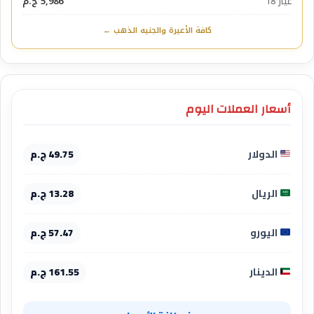
عيار 18
5,986 ج.م
كافة الأعيرة والجنيه الذهب ←
أسعار العملات اليوم
الدولار
49.75 ج.م
الريال
13.28 ج.م
اليورو
57.47 ج.م
الدينار
161.55 ج.م