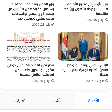
قد تمنح مريضاً فرصة جديدة للحياة، فلنجعل من «تبرعك
من الأوبرا إلى قصور الثقافة..
وزير العمل ومحافظ الدقهلية
حياة» رسالة نؤمن بها وسلوكاً نمارسه باستمرار، لأن التبرع
مسارات جديدة للتعاون بين مصر
يسلّمان عقود عمل للشباب من
بالدم أسمى صور التكافل الإنساني».
والنمسا
بينهم ذوي همم ..وشهادات
تدريب مهني لخريجين جدد
يونيو 30, 2026
مايو 21, 2026
ومن جانبه، أكد الدكتور نعمة عابد، ممثل منظمة الصحة
العالمية في مصر، أهمية التبرع الطوعي المنتظم بالدم
لضمان إمدادات آمنة ومستدامة، خاصة أن مشتقات الدم
عنصر أساسي في علاج العديد من الأمراض.
كما أشار الدكتور عمرو الحداد، رئيس الإدارة المركزية للتنمية
الرياضية بوزارة الشباب والرياضة، إلى أن الماراثون يجمع بين
الإنتاج الحربي يوقع بروتوكول
مصر تدين الاعتداءات على دولتي
ممارسة الرياضة وتعزيز قيم التضامن والتكافل المجتمعي.
تعاون لتصنيع أجهزة الهايبر باريك
الكويت والبحرين وتعرب عن
محليًا
تضامنها الكامل معهما
مايو 17, 2026
يونيو 28, 2026
وبدوره، وجه الدكتور محسن الألفي، رئيس جمعية شريان
العطاء، الشكر للوزير على دعمه المتواصل، مشيراً إلى أن
الجمعية تعد الأولى في مصر المتخصصة في المتبرعين
الأخيرة
الأشهر
تعليقات
المنتظمين بالدم.