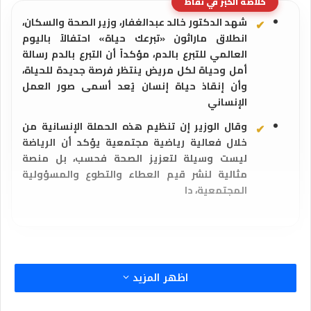
خلاصة الخبر في نقاط
شهد الدكتور خالد عبدالغفار، وزير الصحة والسكان،
انطلاق ماراثون «تبرعك حياة» احتفالاً باليوم
العالمي للتبرع بالدم، مؤكداً أن التبرع بالدم رسالة
أمل وحياة لكل مريض ينتظر فرصة جديدة للحياة،
وأن إنقاذ حياة إنسان يُعد أسمى صور العمل
الإنساني
وقال الوزير إن تنظيم هذه الحملة الإنسانية من
خلال فعالية رياضية مجتمعية يؤكد أن الرياضة
ليست وسيلة لتعزيز الصحة فحسب، بل منصة
مثالية لنشر قيم العطاء والتطوع والمسؤولية
المجتمعية، دا
اظهر المزيد
أمير أبورفاعي