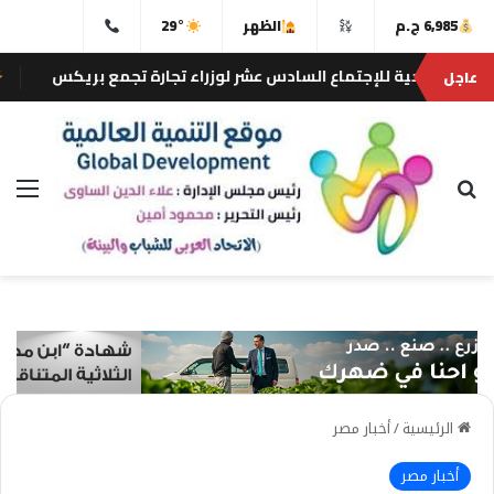
6,985 ج.م
الظهر
29°
ة للإجتماع السادس عشر لوزراء تجارة تجمع بريكس
عاجل
التنمية العالمية
بحث عن
الق
الرئيسية
/
أخبار مصر
أخبار مصر