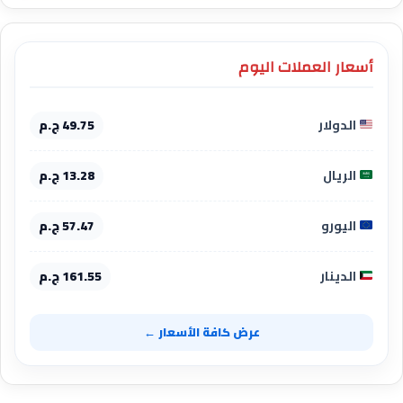
أسعار العملات اليوم
الدولار
49.75 ج.م
الريال
13.28 ج.م
اليورو
57.47 ج.م
الدينار
161.55 ج.م
عرض كافة الأسعار ←