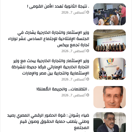
وشهدت الاحتفالية تكريم المتبرعين الدائمين بالدم، حيث
. نتيجة الثانوية تهدد الأمن القومى !
سلمت الدكتورة فاطمة شومان، رئيس الإدارة المركزية
أغسطس 7, 2026
لعمليات الدم، شهادات التقدير لعطائهم المستمر ودورهم
في تعزيز ثقافة التبرع المنتظم.
وزير الإستثمار والتجارة الخارجية يشارك في
الجلسة الإفتتاحية للإجتماع السادس عشر لوزراء
تجارة تجمع بريكس
أغسطس 7, 2026
وزير الإستثمار والتجارة الخارجية يبحث مع وزير
التجارة الخارجية الإماراتي فرصًا جديدة للشراكة
الإستثمارية والتجارية بين مصر والإمارات
أغسطس 7, 2026
. التظلمات… والجريمة المُعلنة!
أغسطس 7, 2026
ضياء رشوان : قوة الحضور الرقمي المصري رصيد
وطني يتطلب حماية الحقوق وصون قيم
المجتمع