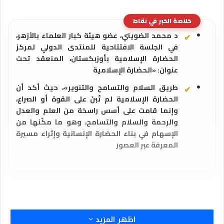
خلاصة الخبر في نقاط
د محمد الضويني، عضو هيئة كبار العلماء بالأزهر،
في الجلسة الافتتاحية للمنتدى الدولي لمركز
الحضارة الإسلامية بأوزبكستان، المنعقد تحت
عنوان: «الحضارة الإسلامية
طريق السلام والتسامح والتنوير»، حيث أكد أن
الحضارة الإسلامية لم تُبنَ على القوة أو الصراع،
وإنما قامت على أسس راسخة من العلم والعدل
والرحمة والسلام والتسامح، وهو ما مكّنها من
الإسهام في بناء الحضارة الإنسانية وإثراء مسيرة
المعرفة عبر العصور
اظهر المزيد