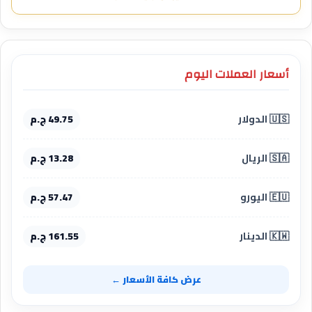
أسعار العملات اليوم
🇺🇸 الدولار
49.75 ج.م
🇸🇦 الريال
13.28 ج.م
🇪🇺 اليورو
57.47 ج.م
🇰🇼 الدينار
161.55 ج.م
عرض كافة الأسعار ←