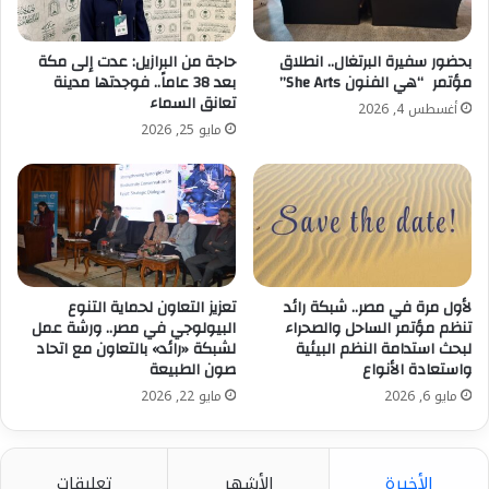
وأشاد الدكتور الضويني بالمكانة الحضارية والعلمية التي
بحضور سفيرة البرتغال.. انطلاق
حاجة من البرازيل: عدت إلى مكة
تحتلها أوزبكستان، مشيرًا إلى أن مدنها التاريخية، وفي
مؤتمر “هي الفنون She Arts”
بعد 38 عاماً.. فوجدتها مدينة
تعانق السماء
مقدمتها سمرقند وبخارى وترمذ وطشقند، كانت منارات
أغسطس 4, 2026
للعلم والحضارة، وأنجبت نخبة من كبار أئمة الإسلام، مثل
مايو 25, 2026
الإمام البخاري، والإمام الترمذي، والإمام أبي منصور
الماتريدي، وغيرهم من العلماء الذين أثروا الحضارة الإنسانية
بعلومهم ومؤلفاتهم.
وفي ختام كلمته، أكد الضويني حرص الأزهر الشريف على
توسيع آفاق التعاون مع جمهورية أوزبكستان ومؤسساتها
لأول مرة في مصر.. شبكة رائد
تعزيز التعاون لحماية التنوع
العلمية والثقافية، بما يسهم في إحياء التراث الإسلامي،
تنظم مؤتمر الساحل والصحراء
البيولوجي في مصر.. ورشة عمل
لبحث استدامة النظم البيئية
لشبكة «رائد» بالتعاون مع اتحاد
وترسيخ قيم الوسطية والاعتدال، وتعزيز التعاون بين
واستعادة الأنواع
صون الطبيعة
مؤسسات العالم الإسلامي.
مايو 6, 2026
مايو 22, 2026
الأخيرة
الأشهر
تعليقات